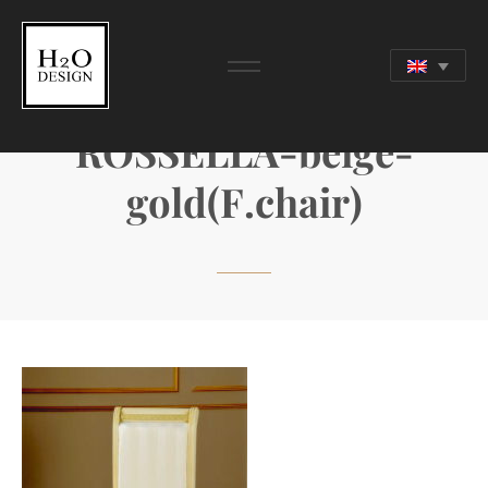
ROSSELLA-beige-
gold(F.chair)