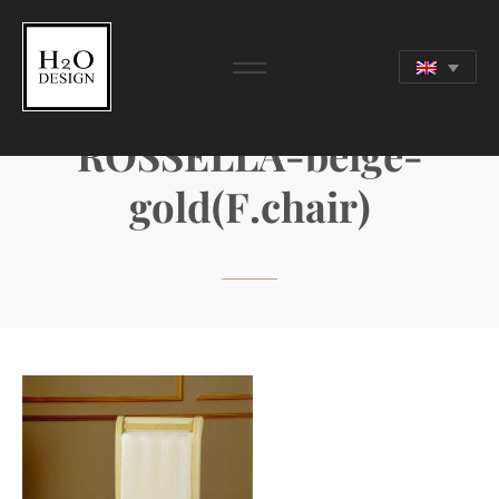
ROSSELLA-beige-
gold(F.chair)