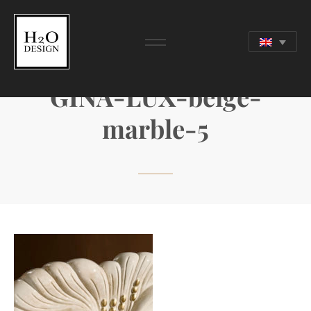
GINA-LUX-beige-
marble-5